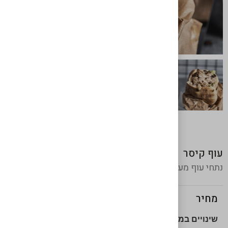
עוף קיסר
נתחי עוף מעושן מפורק, חסה, עגבניה, בצל סגול ורוטב קיסר
₪
54
מחיר
שינויים במנה?