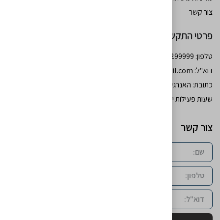
צור קשר
פרטי התקשרות
טלפון: 054-7299999
דוא''ל:
moshebohbot34@gmail.com
כתובת: האנרגיה 77 גב - ים רמות באר שבע
שעות פעילות ימים א-ה: 10:00-18:00 יום ו’: סגור
צור קשר