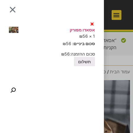
1
כשר
×
אסאדו מפורק
₪
56
1 ×
“אסאדו מפורק” נוסף לסל
מעבר לסל הקניות
סכום ביניים:
56
₪
הקניות.
סכום ההזמנה:
56
₪
תשלום
עמוד הבית
/
סנדוויץ' קצבים
/ עוף קיסר