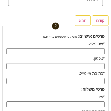
2
פרטים אישיים:
השדות המסומנים ב-* חובה
*שם מלא:
*טלפון:
*כתובת אי-מייל:
פרטי משלוח:
*עיר: