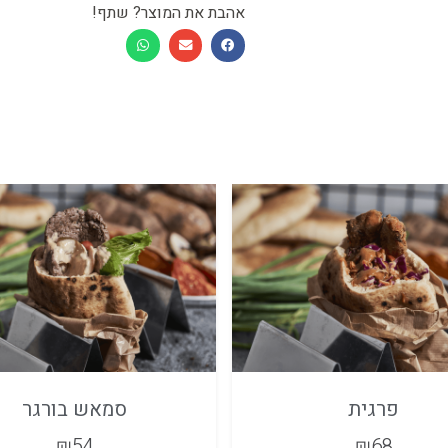
אהבת את המוצר? שתף!
פרגית
סמאש בורגר
₪
54
₪
68