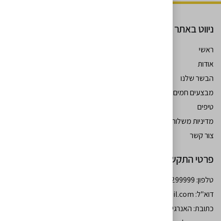
ניווט באתר
ראשי
אודות
עקבו אחרינו
הבשר שלנו
מבצעים חמים
טיפים
מדיניות משלוחים
צור קשר
פרטי התקשרות
טלפון: 054-7299999
דוא''ל:
moshebohbot34@gmail.com
כתובת: האנרגיה 77 גב - ים רמות באר שבע