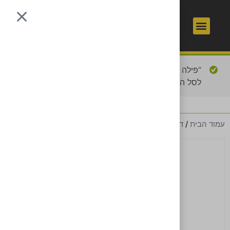
1
כשר
“פילה סלמון ללא עור” נוסף
מעבר לסל הקניות
לסל הקניות.
עמוד הבית
/
דגים
/ טונה לבנה