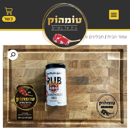
כשר
עמוד הבית
/
תבלינים ורטבים
/ תבלין BBQ