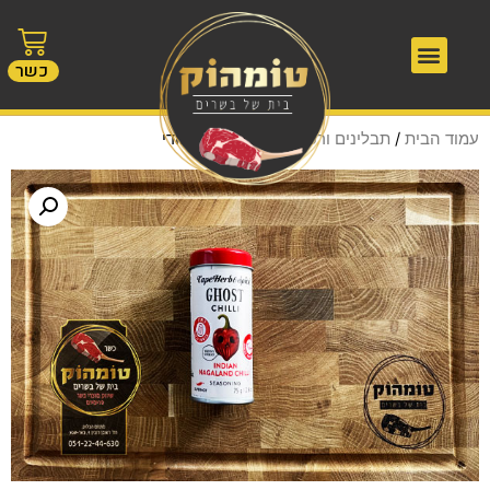
כשר
עמוד הבית
/
תבלינים ורטבים
/ תבלין צ'ילי הודי