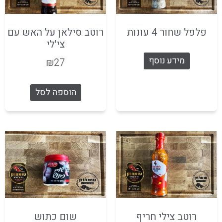
פלפל שחור 4 עונות
רוטב סילאן על האש עם
צי'לי
מידע נוסף
₪
27
הוספה לסל
רוטב צילי חריף
שום כתוש