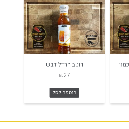
מון
רוטב חרדל דבש
₪
27
הוספה לסל