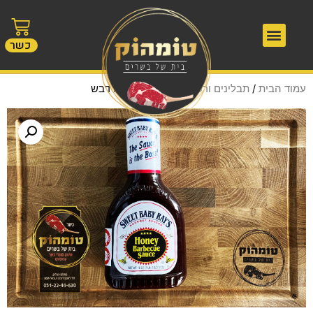
כשר
עמוד הבית
/
תבלינים ורטבים
/ רוטב ברביקיו דבש