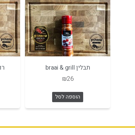
תבלין braai & grill
רוט
₪
26
הוספה לסל