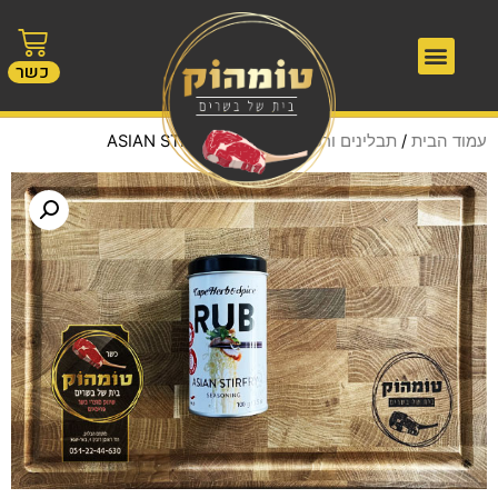
כשר
עמוד הבית
/
תבלינים ורטבים
/ ראב – ASIAN STIRFRY