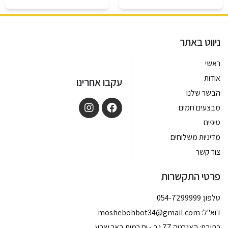
ניווט באתר
ראשי
אודות
עקבו אחרינו
הבשר שלנו
מבצעים חמים
טיפים
מדיניות משלוחים
צור קשר
פרטי התקשרות
טלפון: 054-7299999
דוא''ל:
moshebohbot34@gmail.com
כתובת: האנרגיה 77 גב - ים רמות באר שבע