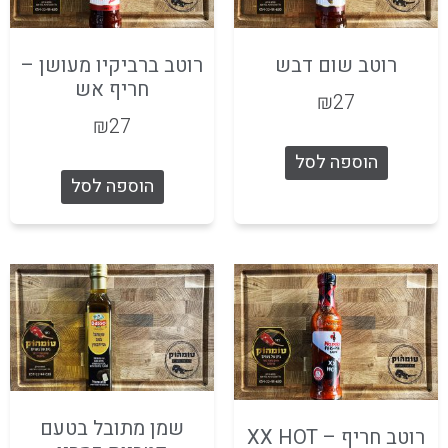
רוטב שום דבש
רוטב ברביקיו מעושן –
חריף אש
₪
27
₪
27
הוספה לסל
הוספה לסל
שמן מתובל בטעם
רוטב חריף – XX HOT