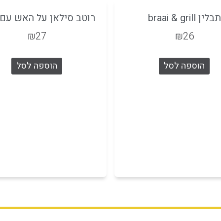
תבלין braai & grill
רוטב סילאן על האש עם צ
₪
27
₪
26
הוספה לסל
הוספה לסל