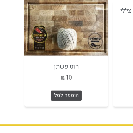
י'לי
חוט פשתן
₪
10
הוספה לסל