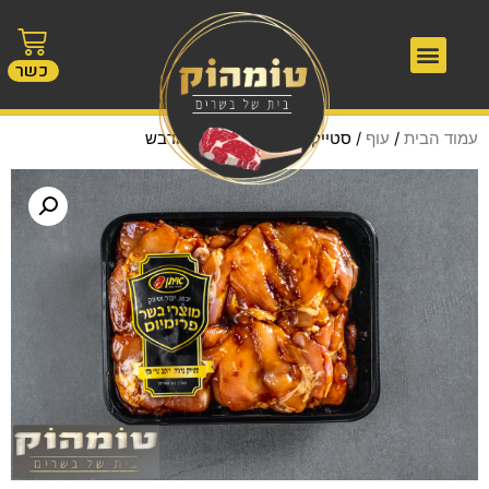
כשר
עמוד הבית
/
עוף
/ סטייק פרגית ברוטב סויה ודבש