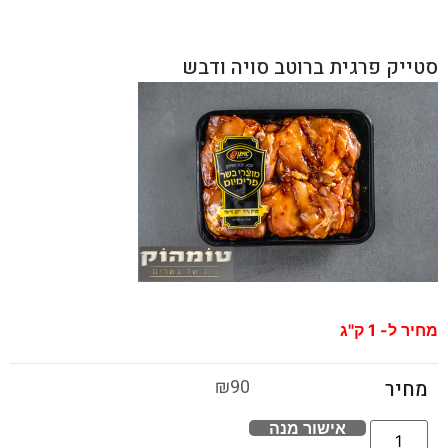
סטייק פרגית ברוטב סויה ודבש
מחיר ל- 1 ק"ג
₪
90
מחיר
אישור מנה