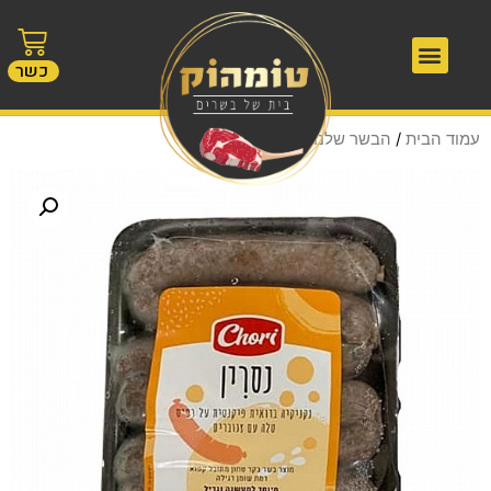
כשר
עמוד הבית
/
הבשר שלנו
/ נסרין – צ'ורי