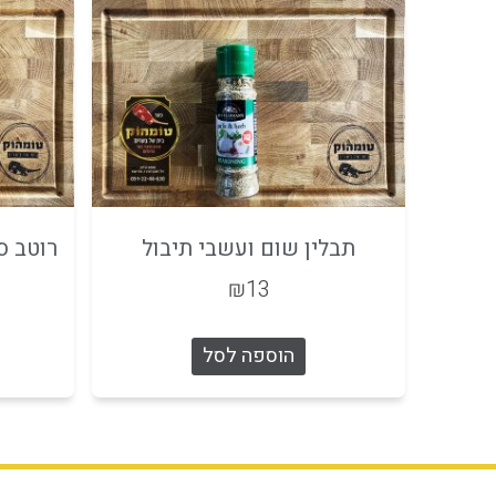
תבלין שום ועשבי תיבול
רוטב ס
₪
13
הוספה לסל