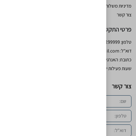
מדיניות משלוחים
צור קשר
פרטי התקשרות
טלפון: 054-7299999
דוא''ל:
moshebohbot34@gmail.com
כתובת: האנרגיה 77 גב - ים רמות באר שבע
שעות פעילות ימים א-ה: 10:00-18:00 יום ו’: סגור
צור קשר