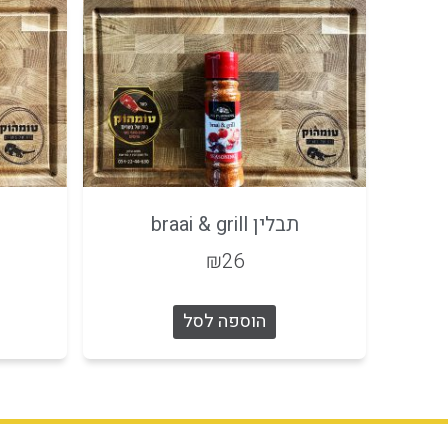
תבלין braai & grill
₪
26
הוספה לסל