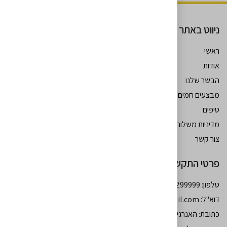
ניווט באתר
ראשי
אודות
עקבו אחרינו
הבשר שלנו
מבצעים חמים
טיפים
מדיניות משלוחים
צור קשר
פרטי התקשרות
טלפון: 054-7299999
דוא''ל:
moshebohbot34@gmail.com
כתובת: האנרגיה 77 גב - ים רמות באר שבע