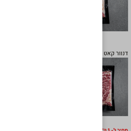
דנוור קאט
המחיר לפי קילו.
מחיר ל- 1 ק"ג