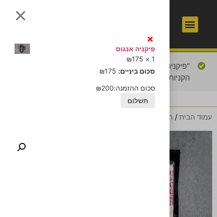
1
כשר
×
פיקניה אנגוס
₪
175
1 ×
“פיקניה אנגוס” נוסף לסל
מעבר לסל הקניות
סכום ביניים:
175
₪
הקניות.
סכום ההזמנה:
200
₪
תשלום
עמוד הבית
/
הבשר שלנו
/ דנוור קאט