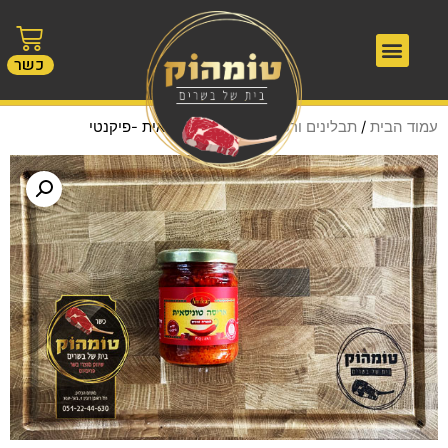
כשר
עמוד הבית
/
תבלינים ורטבים
/ אריסה טוניסאית -פיקנטי