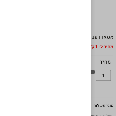
אסאדו עם עצם (נתח שלם)
מחיר ל- 1 ק"ג
₪
89
מחיר
אישור מנה
סוגי משלוח:
משלוח חינם מעל 599 ש"ח