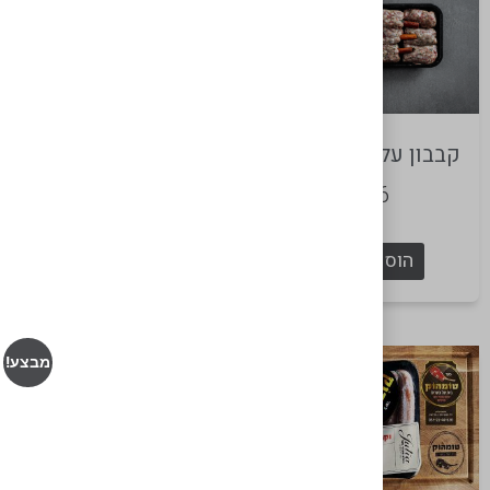
קבבון על מקל קינמון
המבורגר אנגוס 220 גרם
₪
70
₪
86
הוספה לסל
הוספה לסל
מבצע!