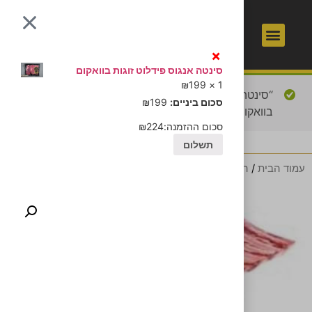
1
כשר
×
סינטה אנגוס פידלוט זוגות בוואקום
₪
199
1 ×
“סינטה אנגוס פידלוט זוגות
מעבר לסל הקניות
סכום ביניים:
199
₪
בוואקום” נוסף לסל הקניות.
סכום ההזמנה:
224
₪
תשלום
עמוד הבית
/
הבשר שלנו
/ אסאדו עם עצם (נתח שלם)