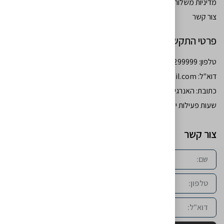
מדיניות משלוחים
צור קשר
פרטי התקשרות
טלפון: 054-7299999
דוא''ל:
moshebohbot34@gmail.com
כתובת: האנרגיה 77 גב - ים רמות באר שבע
שעות פעילות ימים א-ה: 10:00-18:00 יום ו’: סגור
צור קשר