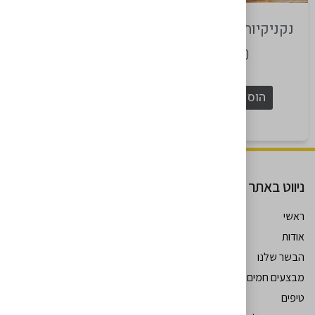
נקניקיות בטעם כבד
סינטה אנגוס פידלוט
זוגות בוואקום
₪
70
₪
199
₪
209
הוספה לסל
הוספה לסל
ניווט באתר
ראשי
אודות
עקבו אחרינו
הבשר שלנו
מבצעים חמים
טיפים