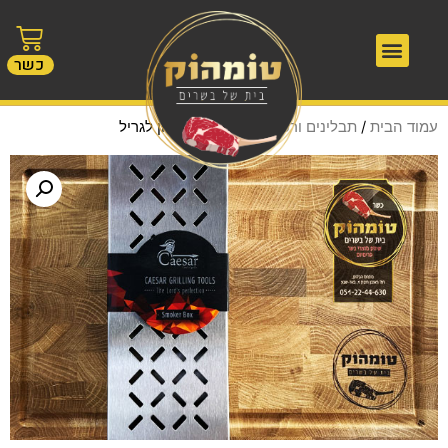
כשר
עמוד הבית
/
תבלינים ורטבים
/ קופסאת עישון לגריל