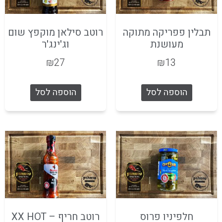
תבלין פפריקה מתוקה
רוטב סילאן מוקפץ שום
מעושנת
וג'ינג'ר
₪
27
₪
13
הוספה לסל
הוספה לסל
חלפיניו פרוס
רוטב חריף – XX HOT